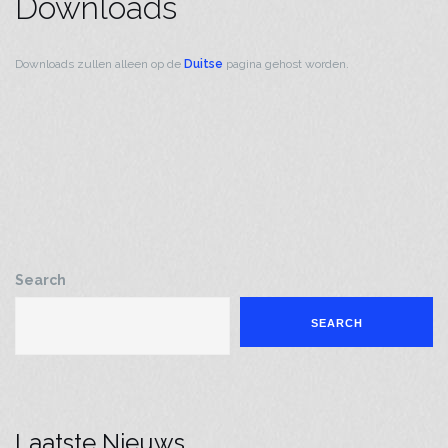
Downloads
Downloads zullen alleen op de
Duitse
pagina gehost worden.
Search
SEARCH
Laatste Nieuws